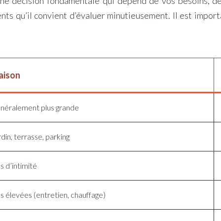
une décision fondamentale qui dépend de vos besoins, de
ts qu’il convient d’évaluer minutieusement. Il est import
aison
néralement plus grande
din, terrasse, parking
s d’intimité
us élevées (entretien, chauffage)