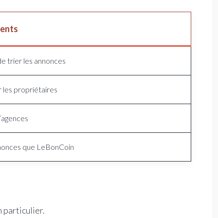
ients
e trier les annonces
 les propriétaires
’agences
nonces que LeBonCoin
particulier.