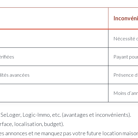
Inconvén
Nécessité d
rifiées
Payant pour
alités avancées
Présence d
Moins d’an
SeLoger, Logic-Immo, etc. (avantages et inconvénients).
rface, localisation, budget).
es annonces et ne manquez pas votre future location maison 