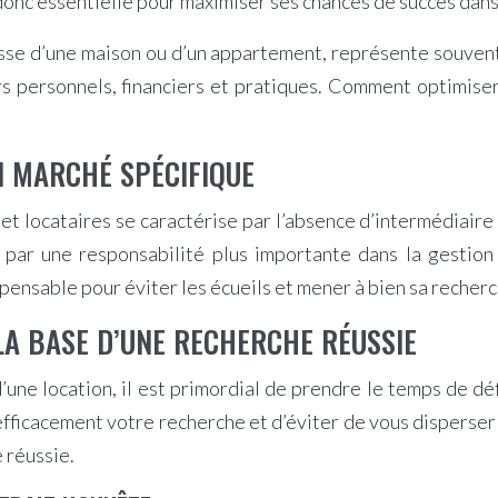
onc essentielle pour maximiser ses chances de succès dans
agisse d’une maison ou d’un appartement, représente souven
urs personnels, financiers et pratiques. Comment optimiser
N MARCHÉ SPÉCIFIQUE
et locataires se caractérise par l’absence d’intermédiaire
i par une responsabilité plus importante dans la gestio
pensable pour éviter les écueils et mener à bien sa recherc
 LA BASE D’UNE RECHERCHE RÉUSSIE
une location, il est primordial de prendre le temps de dé
fficacement votre recherche et d’éviter de vous disperser
e réussie.