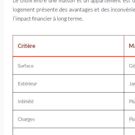
Le choix entre une maison et un appartement est 
logement présente des avantages et des inconvénien
l’impact financier à long terme.
Critère
M
Surface
Gé
Extérieur
Jar
Intimité
Plu
Charges
Pl