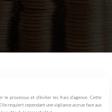
r le processus et d’éviter les frais d’agence. Cette
. Elle requiert cependant une vigilance accrue face aux