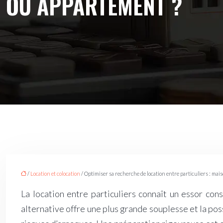
OU APPARTEMENT ?
/
Location et colocation
/ Optimiser sa recherche de location entre particuliers : mai
La location entre particuliers connaît un essor con
alternative offre une plus grande souplesse et la poss