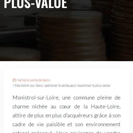
PLUS-VALUE
/
Achat et vente de biens
/ Monistrol-sur-loire : optimiser la vente pour maximiser la plus-value
Monistrol-sur-Loire, une commune pleine de
charme nichée au cœur de la Haute-Loire,
attire de plus en plus d’acquéreurs grâce à son
cadre de vie paisible et son environnement